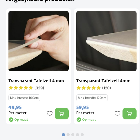
Transparant Tafelzeil 4 mm
Transparant Tafelzeil 4mm
(329)
(120)
Waardering:
Waardering:
94%
95%
Max breedte 100cm
Max breedte 120cm
49,
95
59,
95
Per meter
Per meter
Op maat
Op maat