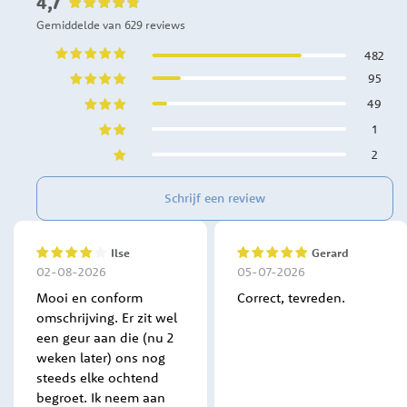
4,7
Gemiddelde van 629 reviews
482
95
49
1
2
Schrijf een review
Ilse
Gerard
80%
100%
02-08-2026
05-07-2026
Mooi en conform
Correct, tevreden.
omschrijving. Er zit wel
een geur aan die (nu 2
weken later) ons nog
steeds elke ochtend
begroet. Ik neem aan