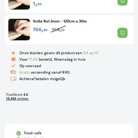
1,
00
Volle Rol 2mm - 120cm x 30m
766,
958,
80
50
Onze klanten geven dit product een
9,4 op 10
Voor
17:00
besteld, Woensdag in huis
Op voorraad
Gratis
verzending vanaf €40.
Achteraf betalen mogelijk
Food-safe