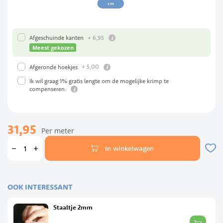
cm
info
+
6,
95
Afgeschuinde kanten
Meest gekozen
info
+
5,
00
Afgeronde hoekjes
Ik wil graag 1% gratis lengte om de mogelijke krimp te
info
compenseren.
31,95
Per meter
In winkelwagen
OOK INTERESSANT
Staaltje 2mm