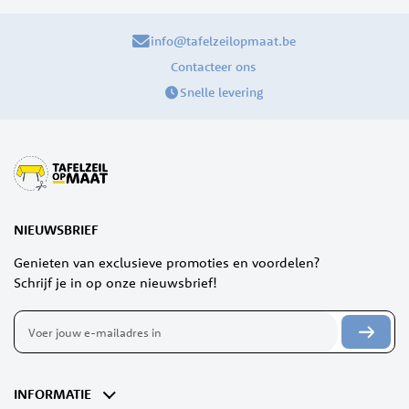
info@tafelzeilopmaat.be
Contacteer ons
Snelle levering
NIEUWSBRIEF
Genieten van exclusieve promoties en voordelen?
Schrijf je in op onze nieuwsbrief!
Abonneer
u
op
onze
nieuwsbrief
INFORMATIE