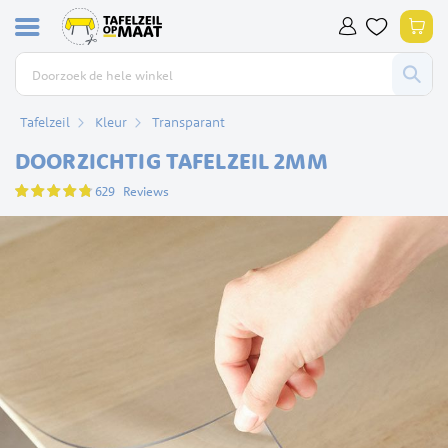
Ga
Win
naar
de
inhoud
Tafelzeil
Kleur
Transparant
DOORZICHTIG TAFELZEIL 2MM
Waardering:
629
Reviews
94
100
% of
Ga
naar
het
einde
van
de
afbeeldingen-
gallerij