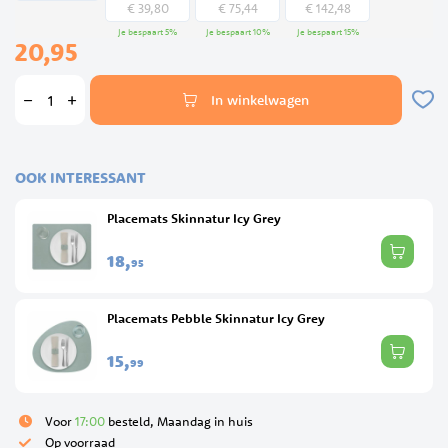
€ 39,80
€ 75,44
€ 142,48
Je bespaart
5
%
Je bespaart
10
%
Je bespaart
15
%
20,95
In winkelwagen
OOK INTERESSANT
Placemats Skinnatur Icy Grey
18,
95
Placemats Pebble Skinnatur Icy Grey
15,
99
Voor
17:00
besteld, Maandag in huis
Op voorraad