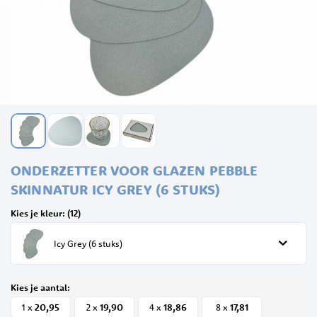
Ga
ONDERZETTER VOOR GLAZEN PEBBLE
naar
het
SKINNATUR ICY GREY (6 STUKS)
begin
van
Kies je kleur: (12)
de
afbeeldingen-
Icy Grey (6 stuks)
gallerij
Kies je aantal:
20,
95
19,
90
18,
86
17,
81
1 x
2 x
4 x
8 x