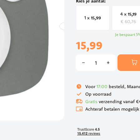
Kies je aantal:
4 x
15,
19
1 x
15,
99
€ 60,76
Je bespaart
5
15,99
Voor
17:00
besteld, Maand
Op voorraad
Gratis
verzending vanaf €
Achteraf betalen mogelijk