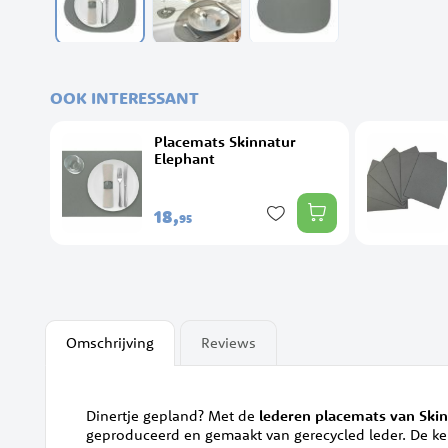
Ga
naar
het
OOK INTERESSANT
begin
van
Placemats Skinnatur
de
Elephant
afbeeldingen-
gallerij
18,
95
Omschrijving
Reviews
Dinertje gepland? Met de
lederen placemats van Ski
geproduceerd en gemaakt van gerecycled leder. De k