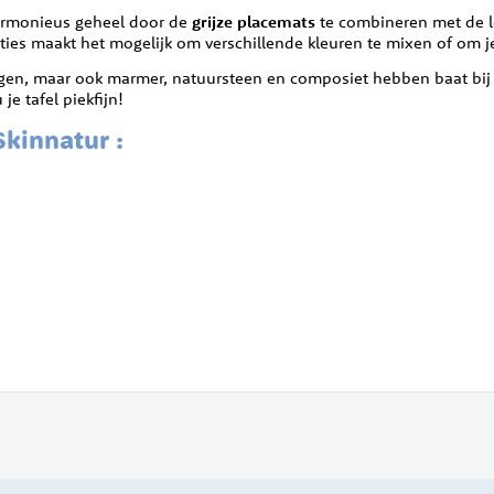
harmonieus geheel door de
grijze placemats
te combineren met de le
ies maakt het mogelijk om verschillende kleuren te mixen of om je v
ingen, maar ook marmer, natuursteen en composiet hebben baat bi
e tafel piekfijn!
kinnatur :