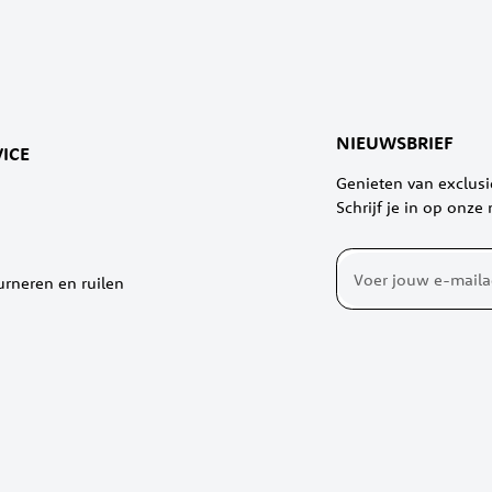
NIEUWSBRIEF
ICE
Genieten van exclus
Schrijf je in op onze
Abonneer
urneren en ruilen
u
op
onze
nieuwsbrief