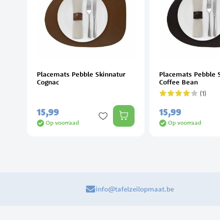
Placemats Pebble Skinnatur
Placemats Pebble 
Cognac
Coffee Bean
(1)
Waardering:
80%
15,
99
15,
99
Op voorraad
Op voorraad
info@tafelzeilopmaat.be