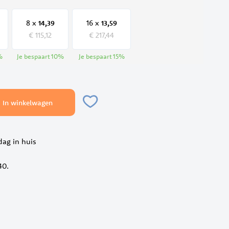
8 x
16 x
14,
39
13,
59
€ 115,12
€ 217,44
%
Je bespaart
10
%
Je bespaart
15
%
In winkelwagen
ag in huis
40.