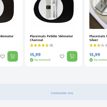
Skinnatur
Placemats Pebble Skinnatur
Placemats 
Charcoal
Silver
(1)
Waardering:
Waardering
100%
60%
15,
99
15,
99
Op voorraad
Op voorra
Contacteer ons