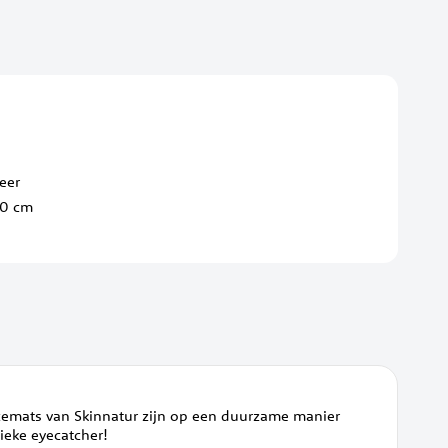
leer
40 cm
lacemats van Skinnatur zijn op een duurzame manier
eke eyecatcher!