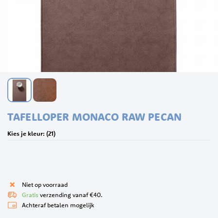
Ga
TAFELLOPER MONACO RAW PECAN
naar
het
Kies je kleur: (21)
begin
van
de
afbeeldingen-
gallerij
Niet op voorraad
Gratis
verzending vanaf €40.
Achteraf betalen mogelijk