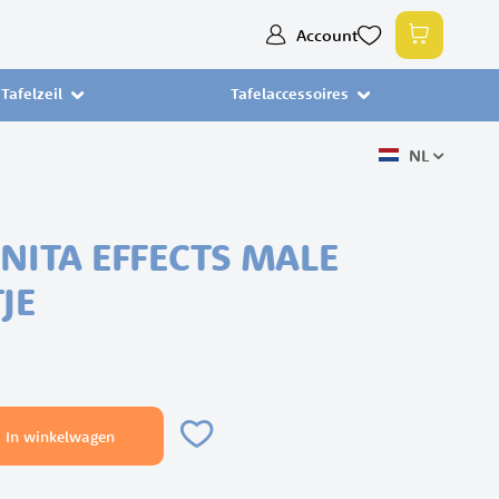
Ga
Account
Winkelw
naar
de
Tafelzeil
Tafelaccessoires
inhoud
NL
ONITA EFFECTS MALE
JE
In winkelwagen