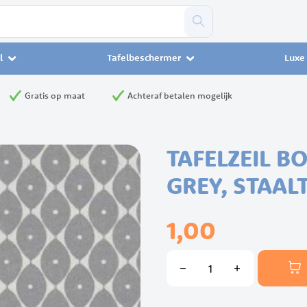
l
Tafelbeschermer
Luxe 
Gratis op maat
Achteraf betalen mogelijk
TAFELZEIL B
GREY, STAALT
1,00