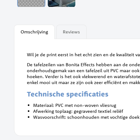
Ga
naar
het
begin
Omschrijving
Reviews
van
de
afbeeldingen-
gallerij
Wil je de print eerst in het echt zien en de kwaliteit va
De tafelzeilen van Bonita Effects hebben aan de onder
onderhoudsgemak van een tafelzeil uit PVC maar ook va
hoeken. Verder is het ook vlekwerend en waterafstoten
enkel mooi uit maar ze zijn ook zeer efficiënt en mak
Technische specificaties
Materiaal: PVC met non-woven vliesrug
Afwerking toplaag: gegraveerd textiel reliëf
Wasvoorschrift: schoonhouden met vochtige doek