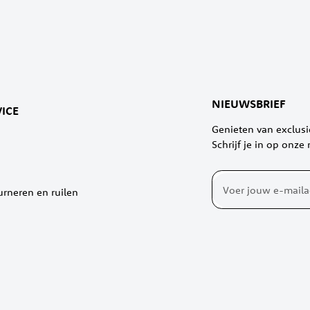
NIEUWSBRIEF
ICE
Genieten van exclus
Schrijf je in op onze
Abonneer
urneren en ruilen
u
op
onze
nieuwsbrief