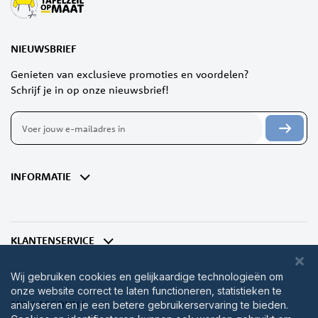
NIEUWSBRIEF
Genieten van exclusieve promoties en voordelen?
Schrijf je in op onze nieuwsbrief!
Abonneer
u
op
onze
nieuwsbrief
INFORMATIE
KLANTENSERVICE
Wij gebruiken cookies en gelijkaardige technologieën om
onze website correct te laten functioneren, statistieken te
MIJN ACCOUNT
analyseren en je een betere gebruikerservaring te bieden.