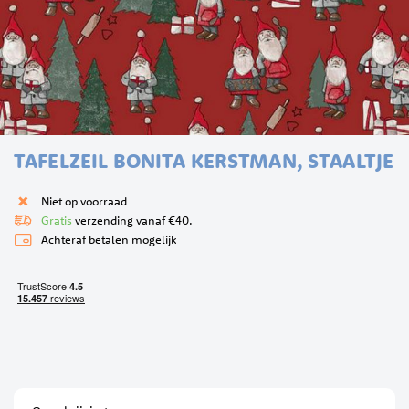
Ga
TAFELZEIL BONITA KERSTMAN, STAALTJE
naar
het
begin
Niet op voorraad
van
Gratis
verzending vanaf €40.
de
Achteraf betalen mogelijk
afbeeldingen-
gallerij