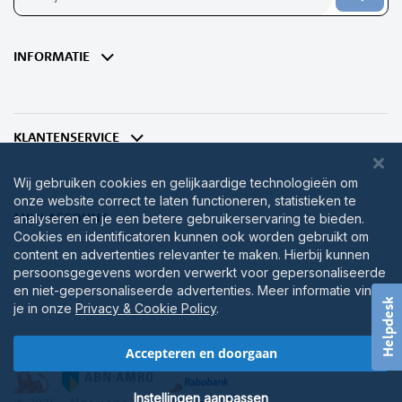
u
op
onze
nieuwsbrief
INFORMATIE
KLANTENSERVICE
Wij gebruiken cookies en gelijkaardige technologieën om
onze website correct te laten functioneren, statistieken te
MIJN ACCOUNT
analyseren en je een betere gebruikerservaring te bieden.
Cookies en identificatoren kunnen ook worden gebruikt om
content en advertenties relevanter te maken. Hierbij kunnen
persoonsgegevens worden verwerkt voor gepersonaliseerde
en niet-gepersonaliseerde advertenties. Meer informatie vind
Helpdesk
je in onze
Privacy & Cookie Policy
.
Accepteren en doorgaan
Instellingen aanpassen