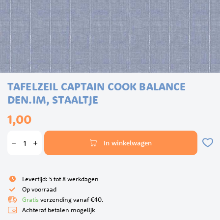
Ga
TAFELZEIL CAPTAIN COOK BALANCE
naar
het
DEN.IM, STAALTJE
begin
1,00
van
de
afbeeldingen-
In winkelwagen
gallerij
Levertijd: 5 tot 8 werkdagen
Op voorraad
Gratis
verzending vanaf €40.
Achteraf betalen mogelijk