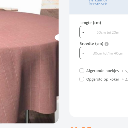
Vierkant of
Rechthoek
Lengte (cm)
-
info
Breedte (cm)
-
Afgeronde hoekjes
+
5,
Opgerold op koker
+
2