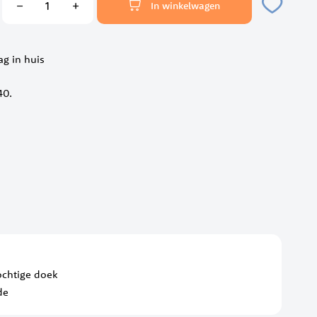
In winkelwagen
ag in huis
40.
chtige doek
de