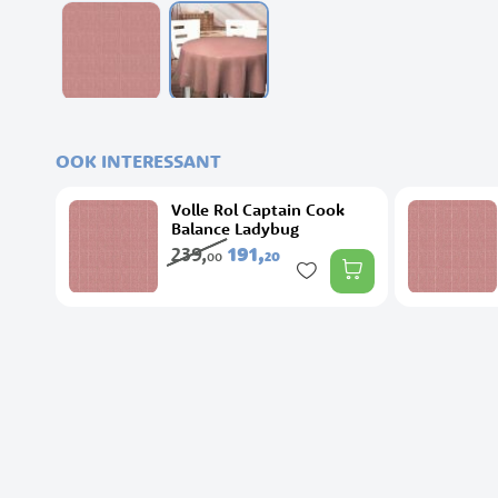
Ga
naar
het
OOK INTERESSANT
begin
van
Volle Rol Captain Cook
de
Balance Ladybug
afbeeldingen-
239,
191,
20
00
gallerij