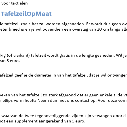
 voor textielen
j TafelzeilOpMaat
de tafelzeil zoals het zal worden afgesneden. Er wordt dus geen o
eter breed is en je wil bovendien een overslag van 20 cm langs alle 
g (of vierkant) tafelzeil wordt gratis in de lengte gesneden. Wil je
an 5 euro.
d tafelzeil geef je de diameter in van het tafelzeil dat je wil ontv
oeken van het tafelzeil zo sterk afgerond dat er geen enkele zijde van
een ellips vorm heeft? Neem dan met ons contact op. Voor deze v
 waarvan de twee tegenoverliggende zijden zijn vervangen door cir
rdt een supplement aangerekend van 5 euro.