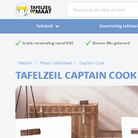
Zoek
Tafelzeil
Doorzichtig tafelzei
Gratis verzending vanaf €40
Binnen 48u geleverd
Tafelzeil
Plastic tafelkleed
Captain Cook
TAFELZEIL CAPTAIN COO
Ga
naar
het
einde
van
de
afbeeldingen-
gallerij