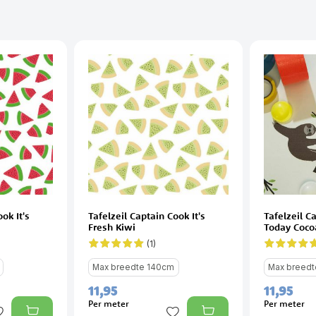
ok It's
Tafelzeil Captain Cook It's
Tafelzeil C
Fresh Kiwi
Today Coco
(1)
Waardering:
Waardering
100%
100%
Max breedte 140cm
Max breed
11,
95
11,
95
Per meter
Per meter