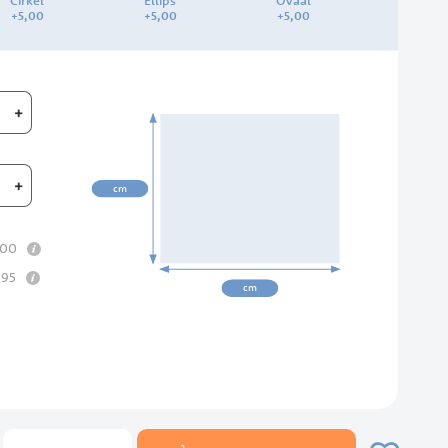
Cirkel
Ellips
Ovaal
+
5,
00
+
5,
00
+
5,
00
+
00cm
+
cm
info
00
info
,
95
cm