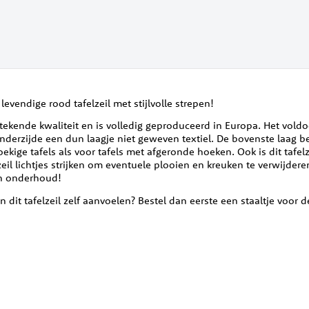
evendige rood tafelzeil met stijlvolle strepen!
tstekende kwaliteit en is volledig geproduceerd in Europa. Het vol
onderzijde een dun laagje niet geweven textiel. De bovenste laag b
hoekige tafels als voor tafels met afgeronde hoeken. Ook is dit tafel
eil lichtjes strijken om eventuele plooien en kreuken te verwijdere
 in onderhoud!
n dit tafelzeil zelf aanvoelen? Bestel dan eerste een staaltje voor de