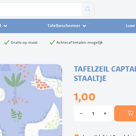
l
Tafelbeschermer
Luxe 
Gratis op maat
Achteraf betalen mogelijk
TAFELZEIL CAPT
STAALTJE
1,00