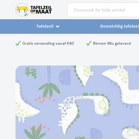
Zoek
Tafelzeil
Doorzichtig tafelzei
Gratis verzending vanaf €40
Binnen 48u geleverd
Ga
naar
het
einde
van
de
afbeeldingen-
gallerij