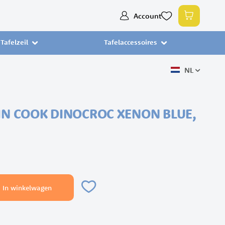
Ga
Account
Winkelw
naar
de
Tafelzeil
Tafelaccessoires
inhoud
NL
AIN COOK DINOCROC XENON BLUE,
In winkelwagen