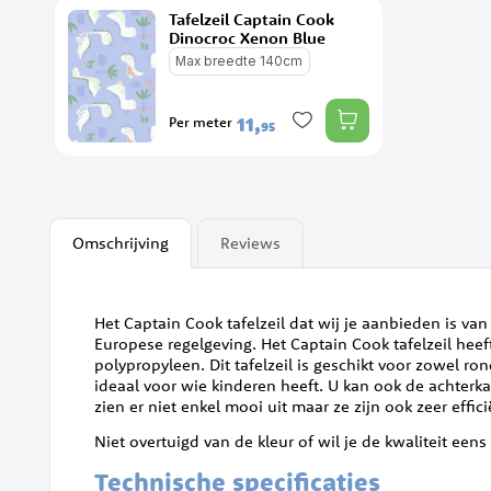
van
Tafelzeil Captain Cook
de
Dinocroc Xenon Blue
afbeeldingen-
Max breedte 140cm
gallerij
11,
Per meter
95
Omschrijving
Reviews
Het Captain Cook tafelzeil dat wij je aanbieden is va
Europese regelgeving. Het Captain Cook tafelzeil heef
polypropyleen. Dit tafelzeil is geschikt voor zowel ro
ideaal voor wie kinderen heeft. U kan ook de achterkan
zien er niet enkel mooi uit maar ze zijn ook zeer effi
Niet overtuigd van de kleur of wil je de kwaliteit een
Technische specificaties