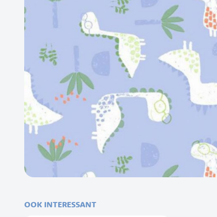
Ga
naar
het
OOK INTERESSANT
begin