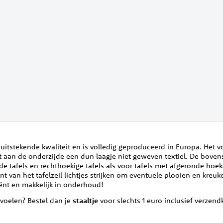
n uitstekende kwaliteit en is volledig geproduceerd in Europa. Het 
t aan de onderzijde een dun laagje niet geweven textiel. De bovens
nde tafels en rechthoekige tafels als voor tafels met afgeronde hoek
t van het tafelzeil lichtjes strijken om eventuele plooien en kreuk
ciënt en makkelijk in onderhoud!
s voelen? Bestel dan je
staaltje
voor slechts 1 euro inclusief verzen