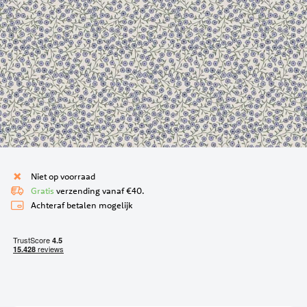
Ga
naar
Niet op voorraad
het
Gratis
verzending vanaf €40.
begin
Achteraf betalen mogelijk
van
de
afbeeldingen-
gallerij