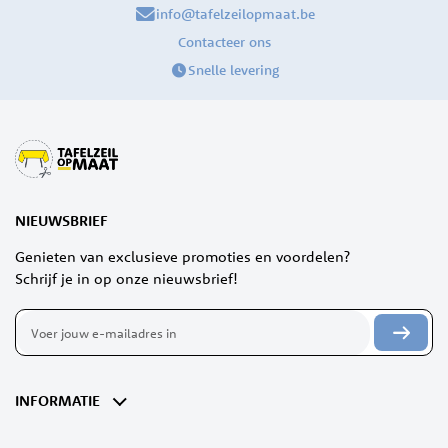
info@tafelzeilopmaat.be
Contacteer ons
Snelle levering
NIEUWSBRIEF
Genieten van exclusieve promoties en voordelen?
Schrijf je in op onze nieuwsbrief!
Abonneer
u
op
onze
nieuwsbrief
INFORMATIE