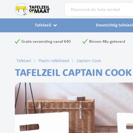
Zoek
Tafelzeil
Doorzichtig tafelzei
Gratis verzending vanaf €40
Binnen 48u geleverd
Tafelzeil
Plastic tafelkleed
Captain Cook
TAFELZEIL CAPTAIN COO
Ga
naar
het
einde
van
de
afbeeldingen-
gallerij