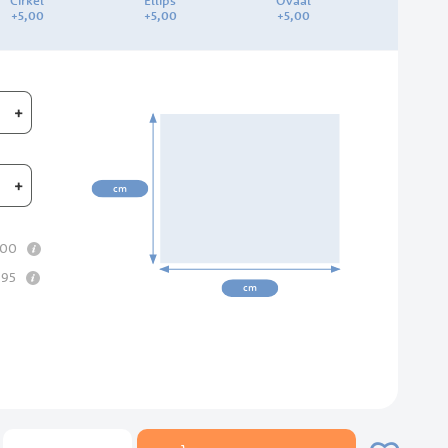
Cirkel
Ellips
Ovaal
+
5,
00
+
5,
00
+
5,
00
+
00cm
+
cm
info
00
info
,
95
cm