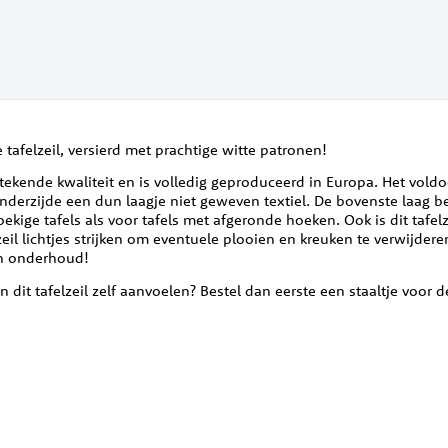
 tafelzeil, versierd met prachtige witte patronen!
tstekende kwaliteit en is volledig geproduceerd in Europa. Het vol
onderzijde een dun laagje niet geweven textiel. De bovenste laag b
hoekige tafels als voor tafels met afgeronde hoeken. Ook is dit tafel
eil lichtjes strijken om eventuele plooien en kreuken te verwijdere
 in onderhoud!
n dit tafelzeil zelf aanvoelen? Bestel dan eerste een staaltje voor de