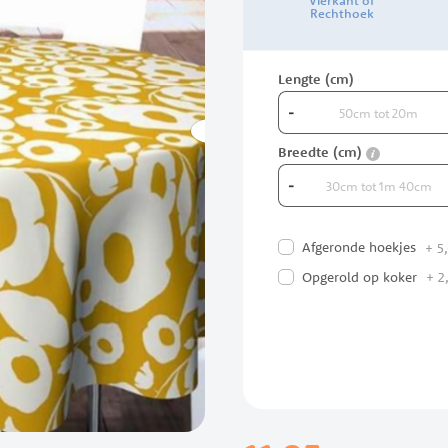
Vierkant of
Rechthoek
Lengte (cm)
-
info
Breedte (cm)
-
Afgeronde hoekjes
+
5,
Opgerold op koker
+
2