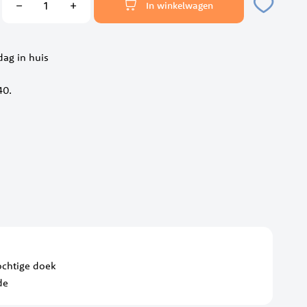
In winkelwagen
ag in huis
40.
chtige doek
de