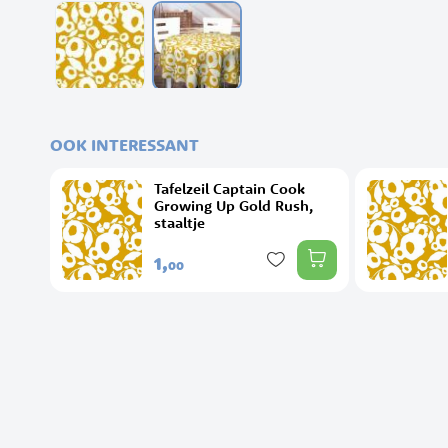
Ga
naar
het
OOK INTERESSANT
begin
van
Tafelzeil Captain Cook
de
Growing Up Gold Rush,
afbeeldingen-
staaltje
gallerij
1,
00