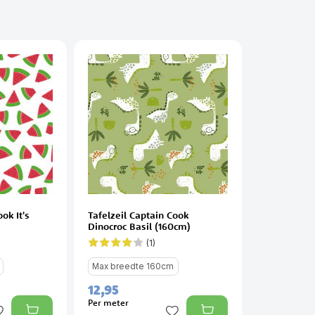
ok It's
Tafelzeil Captain Cook
Dinocroc Basil (160cm)
(1)
Waardering:
80%
Max breedte 160cm
12,
95
Per meter