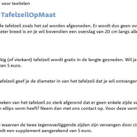
 voor textielen
j TafelzeilOpMaat
de tafelzeil zoals het zal worden afgesneden. Er wordt dus geen o
eter breed is en je wil bovendien een overslag van 20 cm langs alle 
g (of vierkant) tafelzeil wordt gratis in de lengte gesneden. Wil je
an 5 euro.
d tafelzeil geef je de diameter in van het tafelzeil dat je wil ontv
oeken van het tafelzeil zo sterk afgerond dat er geen enkele zijde van
een ellips vorm heeft? Neem dan met ons contact op. Voor deze v
 waarvan de twee tegenoverliggende zijden zijn vervangen door cir
rdt een supplement aangerekend van 5 euro.