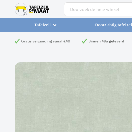
Zoek
Tafelzeil
Doorzichtig tafelzei
Gratis verzending vanaf €40
Binnen 48u geleverd
Ga
naar
het
einde
van
de
afbeeldingen-
gallerij