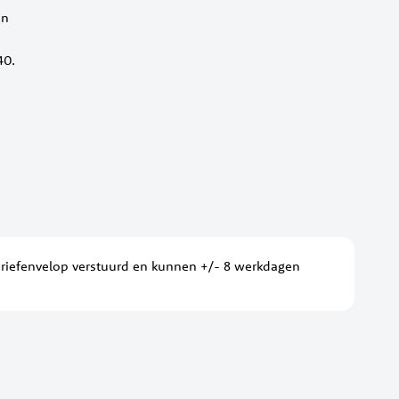
en
40.
briefenvelop verstuurd en kunnen +/- 8 werkdagen