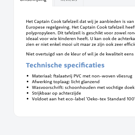
van
de
afbeeldingen-
gallerij
Het Captain Cook tafelzeil dat wij je aanbieden is va
Europese regelgeving. Het Captain Cook tafelzeil heef
polypropyleen. Dit tafelzeil is geschikt voor zowel ro
ideaal voor wie kinderen heeft. U kan ook de achterkan
zien er niet enkel mooi uit maar ze zijn ook zeer effi
Niet overtuigd van de kleur of wil je de kwaliteit een
Technische specificaties
Materiaal: ftalaatvrij PVC met non-woven vliesrug
Afwerking toplaag: licht glanzend
Wasvoorschrift: schoonhouden met vochtige doek
Strijkbaar op achterzijde
Voldoet aan het eco-label 'Oeko-tex Standard 100'