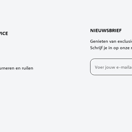
NIEUWSBRIEF
ICE
Genieten van exclus
Schrijf je in op onze
Abonneer
urneren en ruilen
u
op
onze
nieuwsbrief