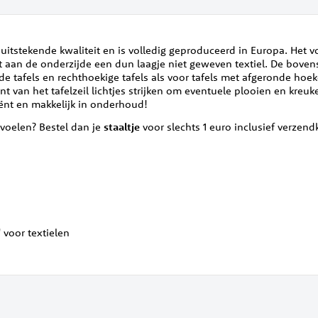
n uitstekende kwaliteit en is volledig geproduceerd in Europa. Het 
t aan de onderzijde een dun laagje niet geweven textiel. De bovens
nde tafels en rechthoekige tafels als voor tafels met afgeronde hoek
t van het tafelzeil lichtjes strijken om eventuele plooien en kreuk
ciënt en makkelijk in onderhoud!
s voelen? Bestel dan je
staaltje
voor slechts 1 euro inclusief verzen
 voor textielen