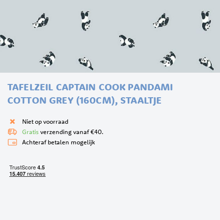
Ga
TAFELZEIL CAPTAIN COOK PANDAMI
naar
het
COTTON GREY (160CM), STAALTJE
begin
van
Niet op voorraad
de
Gratis
verzending vanaf €40.
afbeeldingen-
Achteraf betalen mogelijk
gallerij