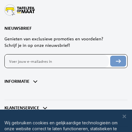
NIEUWSBRIEF
Genieten van exclusieve promoties en voordelen?
Schrijf je in op onze nieuwsbrief!
Abonneer
u
op
onze
nieuwsbrief
INFORMATIE
KLANTENSERVICE
Wij gebruiken cookies en gelijkaardige technologieën om
onze website correct te laten functioneren, statistieken te