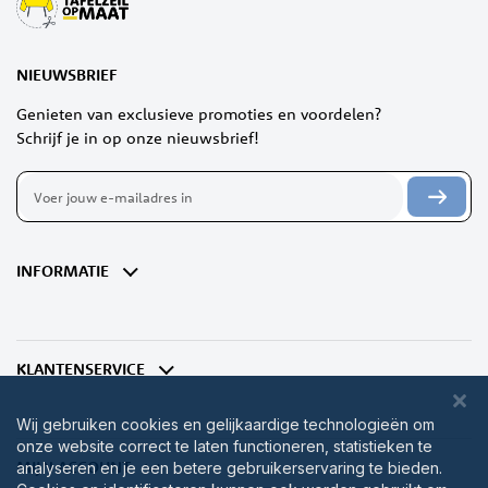
NIEUWSBRIEF
Genieten van exclusieve promoties en voordelen?
Schrijf je in op onze nieuwsbrief!
Abonneer
u
op
onze
nieuwsbrief
INFORMATIE
KLANTENSERVICE
Wij gebruiken cookies en gelijkaardige technologieën om
onze website correct te laten functioneren, statistieken te
MIJN ACCOUNT
analyseren en je een betere gebruikerservaring te bieden.