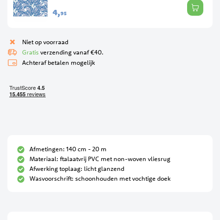
afbeeldingen-
4,
95
gallerij
Niet op voorraad
Gratis
verzending vanaf €40.
Achteraf betalen mogelijk
Afmetingen: 140 cm - 20 m
Materiaal: ftalaatvrij PVC met non-woven vliesrug
Afwerking toplaag: licht glanzend
Wasvoorschrift: schoonhouden met vochtige doek