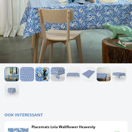
Ga
naar
het
OOK INTERESSANT
begin
van
Placemats Lola Wallflower Heavenly
de