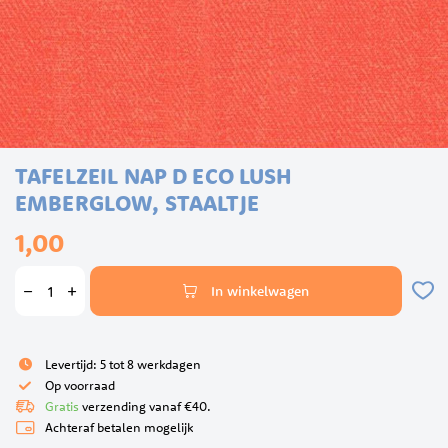
Ga
TAFELZEIL NAP D ECO LUSH
naar
het
EMBERGLOW, STAALTJE
begin
1,00
van
de
afbeeldingen-
In winkelwagen
gallerij
Levertijd: 5 tot 8 werkdagen
Op voorraad
Gratis
verzending vanaf €40.
Achteraf betalen mogelijk