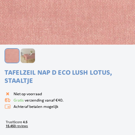
Ga
TAFELZEIL NAP D ECO LUSH LOTUS,
naar
het
STAALTJE
begin
van
Niet op voorraad
de
Gratis
verzending vanaf €40.
afbeeldingen-
Achteraf betalen mogelijk
gallerij