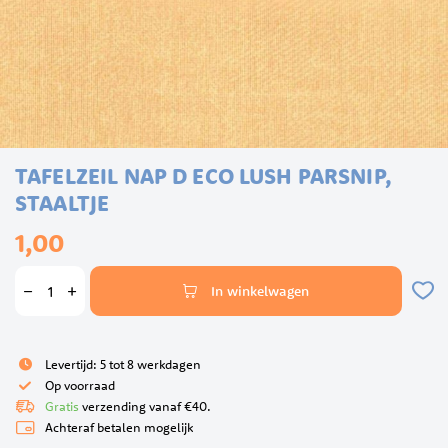
Ga
TAFELZEIL NAP D ECO LUSH PARSNIP,
naar
het
STAALTJE
begin
1,00
van
de
afbeeldingen-
In winkelwagen
gallerij
Levertijd: 5 tot 8 werkdagen
Op voorraad
Gratis
verzending vanaf €40.
Achteraf betalen mogelijk