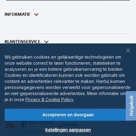
op
onze
nieuwsbrief
INFORMATIE
KLANTENSERVICE
Wij gebruiken cookies en gelijkaardige technologieën om
onze website correct te laten functioneren, statistieken te
MIJN ACCOUNT
analyseren en je een betere gebruikerservaring te bieden.
Cookies en identificatoren kunnen ook worden gebruikt om
content en advertenties relevanter te maken. Hierbij kunnen
persoonsgegevens worden verwerkt voor gepersonaliseerde
en niet-gepersonaliseerde advertenties. Meer informatie vind
Helpdesk
je in onze
Privacy & Cookie Policy
.
Accepteren en doorgaan
Instellingen aanpassen
© 2026 -
Algemene voorwaarden