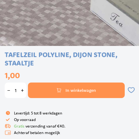
Ga
TAFELZEIL POLYLINE, DIJON STONE,
naar
het
STAALTJE
begin
1,00
van
de
afbeeldingen-
In winkelwagen
gallerij
Levertijd: 5 tot 8 werkdagen
Op voorraad
Gratis
verzending vanaf €40.
Achteraf betalen mogelijk