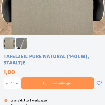
Ga
TAFELZEIL PURE NATURAL (140CM),
naar
het
STAALTJE
begin
1,00
van
de
afbeeldingen-
In winkelwagen
gallerij
Levertijd: 5 tot 8 werkdagen