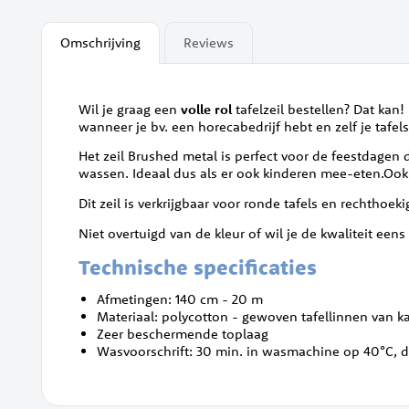
begin
van
Omschrijving
Reviews
de
afbeeldingen-
gallerij
Wil je graag een
volle rol
tafelzeil bestellen? Dat kan!
wanneer je bv. een horecabedrijf hebt en zelf je tafels
Het zeil Brushed metal is perfect voor de feestdagen do
wassen. Ideaal dus als er ook kinderen mee-eten.Ook n
Dit zeil is verkrijgbaar voor ronde tafels en rechthoek
Niet overtuigd van de kleur of wil je de kwaliteit eens
Technische specificaties
Afmetingen: 140 cm - 20 m
Materiaal: polycotton - gewoven tafellinnen van k
Zeer beschermende toplaag
Wasvoorschrift: 30 min. in wasmachine op 40°C, d