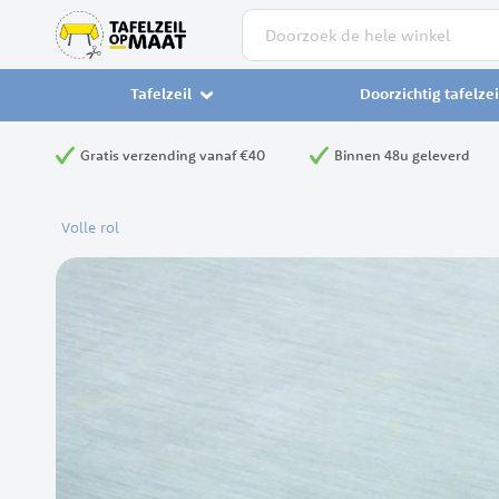
Zoek
Tafelzeil
Doorzichtig tafelzei
Gratis verzending vanaf €40
Binnen 48u geleverd
Volle rol
Ga
naar
het
einde
van
de
afbeeldingen-
gallerij