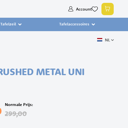
Ga
Account
Winkelw
naar
de
Tafelzeil
Tafelaccessoires
inhoud
NL
RUSHED METAL UNI
Normale Prijs
0
299,00