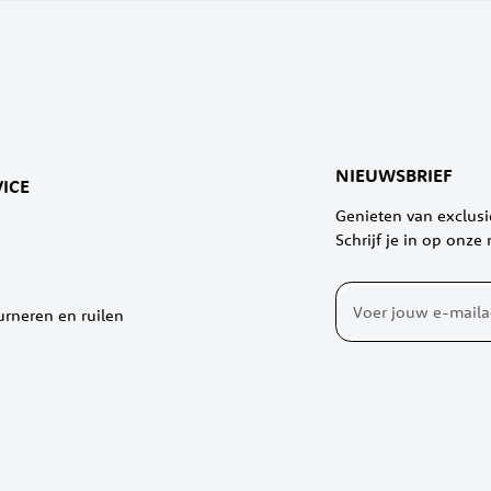
NIEUWSBRIEF
ICE
Genieten van exclus
Schrijf je in op onze
Abonneer
urneren en ruilen
u
op
onze
nieuwsbrief