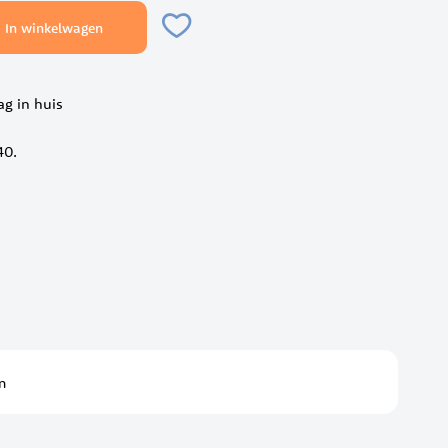
In winkelwagen
ag in huis
40.
m