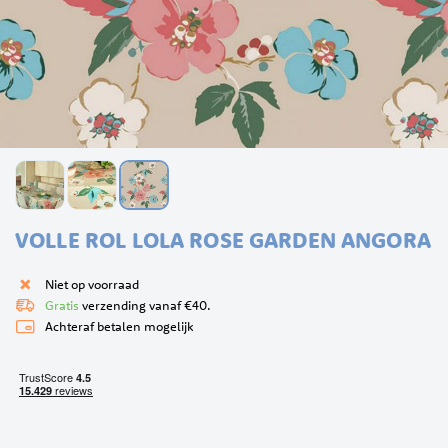
Ga
VOLLE ROL LOLA ROSE GARDEN ANGORA
naar
het
begin
Niet op voorraad
van
Gratis
verzending vanaf €40.
de
Achteraf betalen mogelijk
afbeeldingen-
gallerij