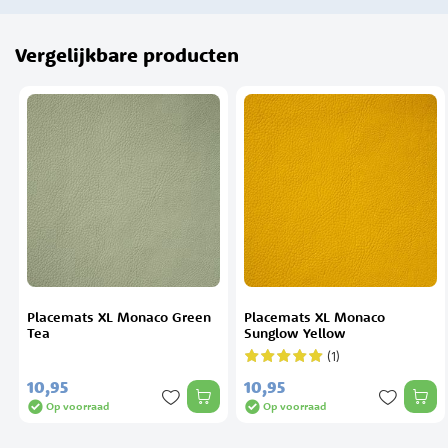
Vergelijkbare producten
Placemats XL Monaco Green
Placemats XL Monaco
Tea
Sunglow Yellow
(1)
Waardering:
100%
10,
95
10,
95
Op voorraad
Op voorraad