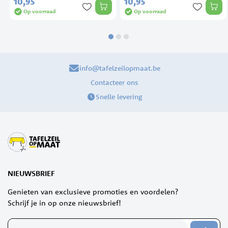
10,
95
10,
95
Op voorraad
Op voorraad
info@tafelzeilopmaat.be
Contacteer ons
Snelle levering
NIEUWSBRIEF
Genieten van exclusieve promoties en voordelen?
Schrijf je in op onze nieuwsbrief!
Abonneer