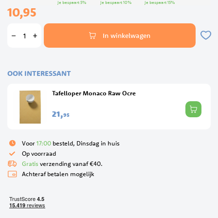
Je bespaart
5
%
Je bespaart
10
%
Je bespaart
15
%
10,95
In winkelwagen
OOK INTERESSANT
Tafelloper Monaco Raw Ocre
21,
95
Voor
17:00
besteld, Dinsdag in huis
Op voorraad
Gratis
verzending vanaf €40.
Achteraf betalen mogelijk