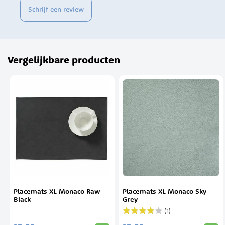
Schrijf een review
Vergelijkbare producten
Placemats XL Monaco Raw
Placemats XL Monaco Sky
Black
Grey
(1)
Waardering:
80%