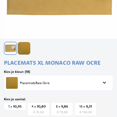
Ga
PLACEMATS XL MONACO RAW OCRE
naar
het
Kies je kleur: (18)
begin
van
PlacematsRaw Ocre
de
afbeeldingen-
gallerij
Kies je aantal:
10,
95
10,
40
9,
86
9,
31
1 x
4 x
8 x
16 x
€ 41,60
€ 78,88
€ 148,96