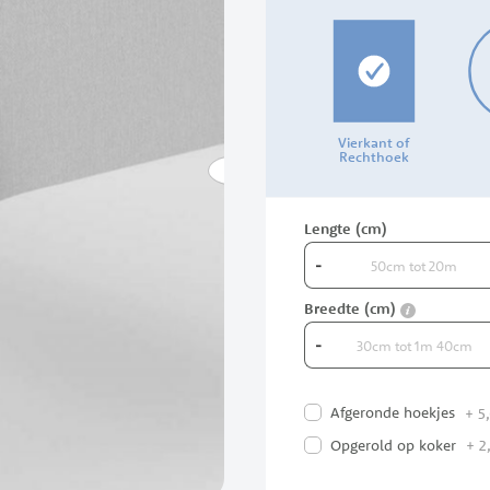
Vierkant of
Rechthoek
Lengte (cm)
-
info
Breedte (cm)
-
Afgeronde hoekjes
+
5,
Opgerold op koker
+
2