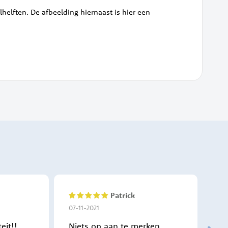
helften. De afbeelding hiernaast is hier een
Patrick
100%
10
07-11-2021
17-
eit!!
Niets op aan te merken
Ik