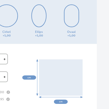
Cirkel
Ellips
Ovaal
+
5,
00
+
5,
00
+
5,
00
+
00cm
+
cm
info
00
info
,
95
cm