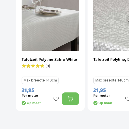
Tafelzeil Polyline Zafiro White
Tafelzeil Polyline,
(3)
Waardering:
100%
Max breedte 140cm
Max breedte 140cm
21,
95
21,
95
Per meter
Per meter
Op maat
Op maat