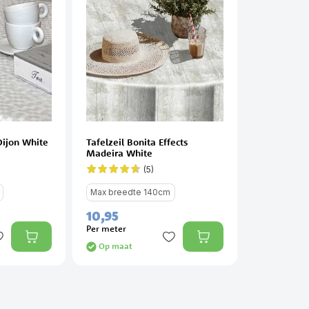
 Dijon White
Tafelzeil Bonita Effects
Madeira White
(5)
Waardering:
92%
Max breedte 140cm
10,
95
Per meter
Op maat