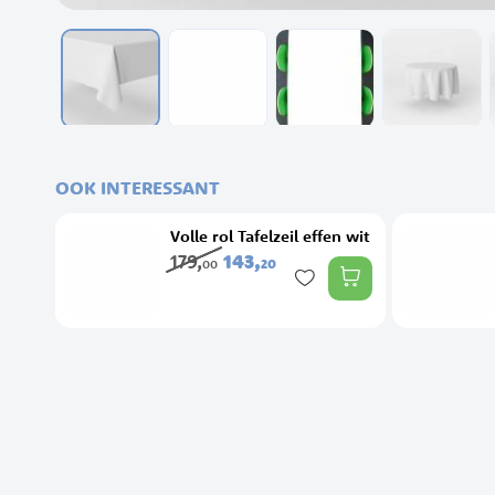
Ga
naar
het
OOK INTERESSANT
begin
van
Volle rol Tafelzeil effen wit
de
179,
143,
20
00
afbeeldingen-
gallerij