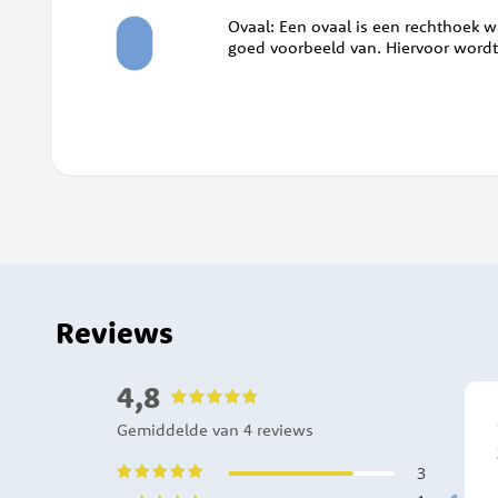
Ovaal: Een ovaal is een rechthoek w
goed voorbeeld van. Hiervoor word
Reviews
4,8
Ramona
Gemiddelde van 4 reviews
100%
17-04-2021
3
merken
Ik ben zeer tevreden