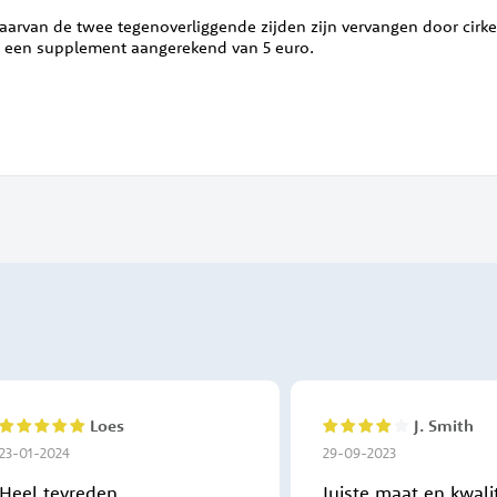
aarvan de twee tegenoverliggende zijden zijn vervangen door cirkel
t een supplement aangerekend van 5 euro.
Loes
J. Smith
100%
80%
23-01-2024
29-09-2023
Heel tevreden
Juiste maat en kwalit