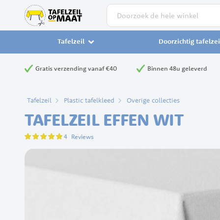
Zoek
Tafelzeil
Doorzichtig tafelzei
Gratis verzending vanaf €40
Binnen 48u geleverd
Tafelzeil
Plastic tafelkleed
Overige collecties
TAFELZEIL EFFEN WIT
Waardering:
4
Reviews
95
100
% of
Ga
naar
het
einde
van
de
afbeeldingen-