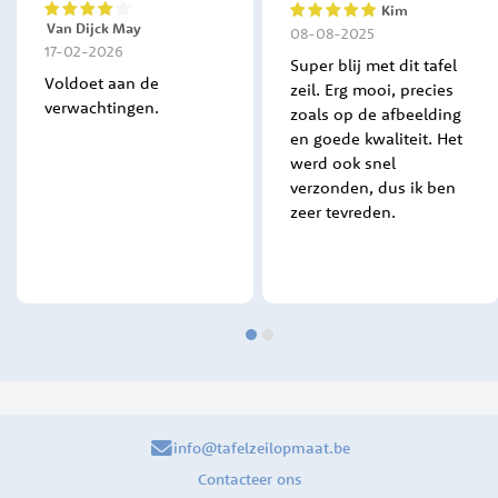
Kim
80%
100%
Van Dijck May
08-08-2025
17-02-2026
Super blij met dit tafel
Voldoet aan de
zeil. Erg mooi, precies
verwachtingen.
zoals op de afbeelding
en goede kwaliteit. Het
werd ook snel
verzonden, dus ik ben
zeer tevreden.
info@tafelzeilopmaat.be
Contacteer ons