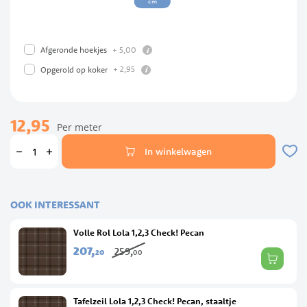
cm
info
+
5,
00
Afgeronde hoekjes
info
+
2,
95
Opgerold op koker
12,95
Per meter
In winkelwagen
OOK INTERESSANT
Volle Rol Lola 1,2,3 Check! Pecan
207,
259,
20
00
Tafelzeil Lola 1,2,3 Check! Pecan, staaltje