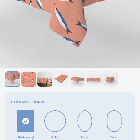
Ga
naar
GEWENSTE VORM
het
begin
van
de
afbeeldingen-
gallerij
Vierkant of
Cirkel
Ellips
Ovaal