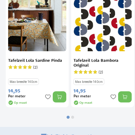
Tafelzeil Lola Sardine Pinda
Tafelzeil Lola Bambora
Original
(2)
Waardering:
100%
(2)
Waardering:
100%
Max breedte 140cm
Max breedte 140cm
14,
95
14,
95
Per meter
Per meter
Op maat
Op maat