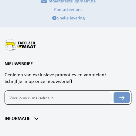
info@tafelzeilopmaat.be
Contacteer ons
Snelle levering
NIEUWSBRIEF
Genieten van exclusieve promoties en voordelen?
Schrijf je in op onze nieuwsbrief!
Abonneer
u
op
onze
nieuwsbrief
INFORMATIE