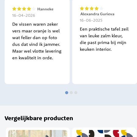
Hanneke
80%
80%
Alexandra Gurieva
16-04-2026
16-06-2025
De vissen waren zeker
Een praktische tafel zeil
vers maar oranje is wel
van leuke zalm kleur,
wat feller dan op foto
die past prima bij mijn
dus dat vind ik jammer.
keuken interior.
Maar wel vlotte levering
en kwaliteit in orde.
Vergelijkbare producten