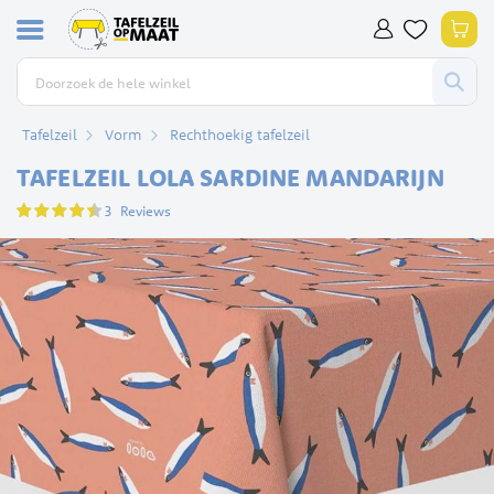
Ga
Win
naar
de
inhoud
Tafelzeil
Vorm
Rechthoekig tafelzeil
TAFELZEIL LOLA SARDINE MANDARIJN
Waardering:
3
Reviews
87
100
% of
Ga
naar
het
einde
van
de
afbeeldingen-
gallerij