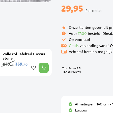
29,95
Per meter
Onze klanten geven dit p
Voor
17:00
besteld, Dinsd
Op voorraad
Gratis
verzending vanaf €
Achteraf betalen mogelijk
Volle rol Tafelzeil Luxxus
Stone
449,
359,
40
25
Afmetingen: 140 cm -
Luxxus