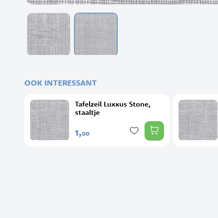
Ga
naar
het
OOK INTERESSANT
begin
van
Tafelzeil Luxxus Stone,
de
staaltje
afbeeldingen-
gallerij
1,
00