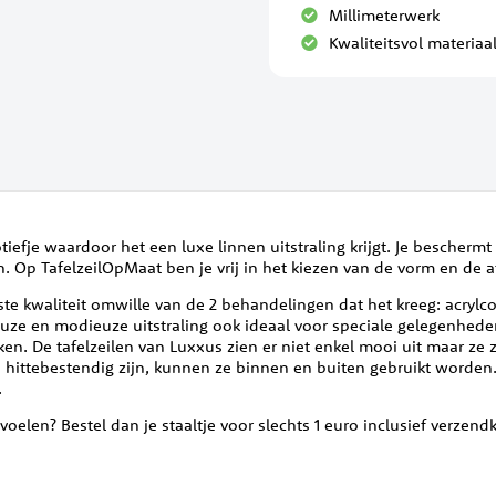
Millimeterwerk
Kwaliteitsvol materiaa
motiefje waardoor het een luxe linnen uitstraling krijgt. Je beschermt
jn. Op TafelzeilOpMaat ben je vrij in het kiezen van de vorm en de
ste kwaliteit omwille van de 2 behandelingen dat het kreeg: acrylcoa
uze en modieuze uitstraling ook ideaal voor speciale gelegenheden.
ken. De tafelzeilen van Luxxus zien er niet enkel mooi uit maar ze 
hittebestendig zijn, kunnen ze binnen en buiten gebruikt worden. O
.
 voelen? Bestel dan je staaltje voor slechts 1 euro inclusief verzen