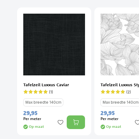
Tafelzeil Luxxus Caviar
Tafelzeil Luxxus St
(1)
(2)
Waardering:
Waardering:
100%
100%
Max breedte 140cm
Max breedte 140cm
29,
95
29,
95
Per meter
Per meter
Op maat
Op maat