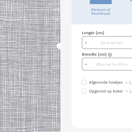
Vierkant of
Rechthoek
Lengte (cm)
-
info
Breedte (cm)
-
Afgeronde hoekjes
+
5,
Opgerold op koker
+
2