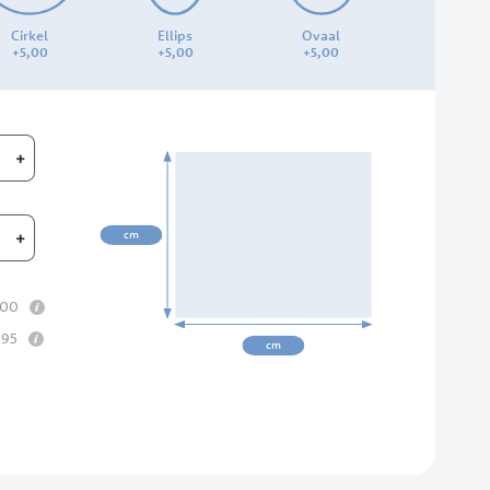
Cirkel
Ellips
Ovaal
+
5,
00
+
5,
00
+
5,
00
+
00cm
cm
+
info
00
info
,
95
cm