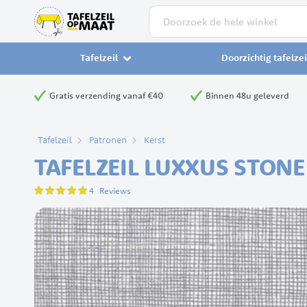
Zoek
Tafelzeil
Doorzichtig tafelzei
Gratis verzending vanaf €40
Binnen 48u geleverd
Tafelzeil
Patronen
Kerst
TAFELZEIL LUXXUS STONE
Waardering:
4
Reviews
95
100
% of
Ga
naar
het
einde
van
de
afbeeldingen-