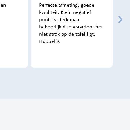
 en
Perfecte afmeting, goede
Pr
kwaliteit. Klein negatief
ve
punt, is sterk maar
af
behoorlijk dun waardoor het
in
niet strak op de tafel ligt.
Hobbelig.