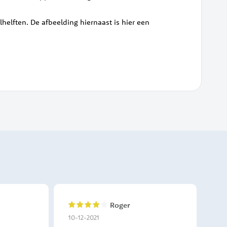
helften. De afbeelding hiernaast is hier een
Roger
80%
10
10-12-2021
24-