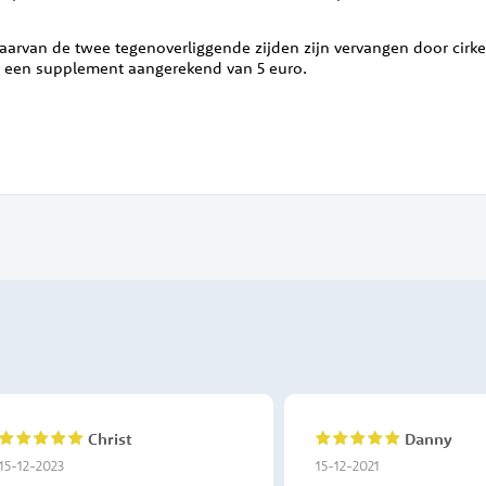
aarvan de twee tegenoverliggende zijden zijn vervangen door cirkel
t een supplement aangerekend van 5 euro.
Christ
Danny
100%
100%
15-12-2023
15-12-2021