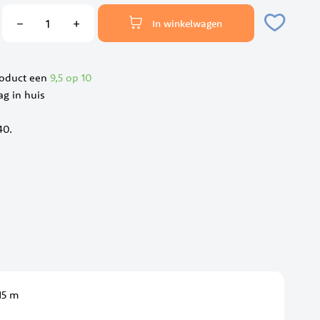
In winkelwagen
roduct een
9,5 op 10
ag in huis
40.
 15 m