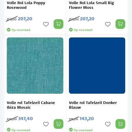
Volle Rol Lola Poppy
Volle Rol Lola Small Big
Rosewood
Flower Moss
207,
20
207,
20
259,
00
259,
00
Op voorraad
Op voorraad
Volle rol Tafelzeil Cabane
Volle rol Tafelzeil Donker
Ibiza Mosaic
Blauw
347,
40
143,
20
434,
00
179,
00
Op voorraad
Op voorraad