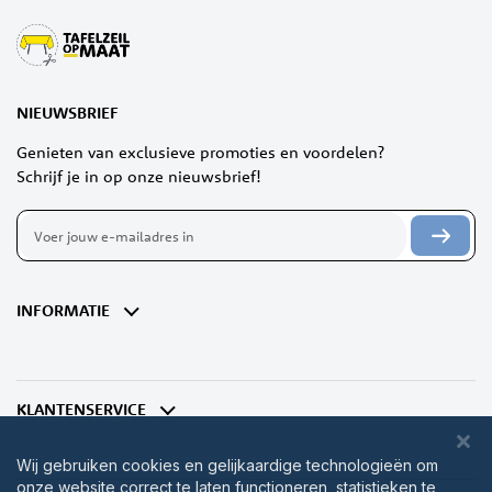
NIEUWSBRIEF
Genieten van exclusieve promoties en voordelen?
Schrijf je in op onze nieuwsbrief!
Abonneer
u
op
onze
nieuwsbrief
INFORMATIE
KLANTENSERVICE
Wij gebruiken cookies en gelijkaardige technologieën om
onze website correct te laten functioneren, statistieken te