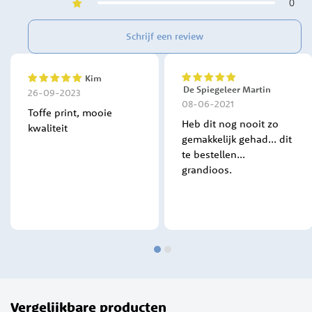
0
Schrijf een review
Kim
100%
100%
De Spiegeleer Martin
26-09-2023
08-06-2021
Toffe print, mooie
Heb dit nog nooit zo
kwaliteit
gemakkelijk gehad... dit
te bestellen...
grandioos.
Vergelijkbare producten