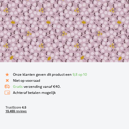
Ga
naar
Onze klanten geven dit product een
9,8 op 10
het
Niet op voorraad
begin
Gratis
verzending vanaf €40.
van
Achteraf betalen mogelijk
de
afbeeldingen-
gallerij