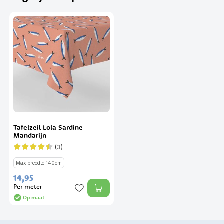
Tafelzeil Lola Sardine
Mandarijn
(3)
Waardering:
87%
Max breedte 140cm
14,
95
Per meter
Op maat