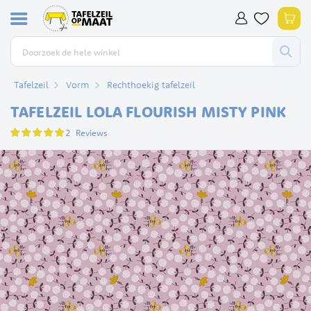
Ga
Win
naar
de
inhoud
Tafelzeil
Vorm
Rechthoekig tafelzeil
TAFELZEIL LOLA FLOURISH MISTY PINK
Waardering:
2
Reviews
100
100
% of
Ga
naar
het
einde
van
de
afbeeldingen-
gallerij