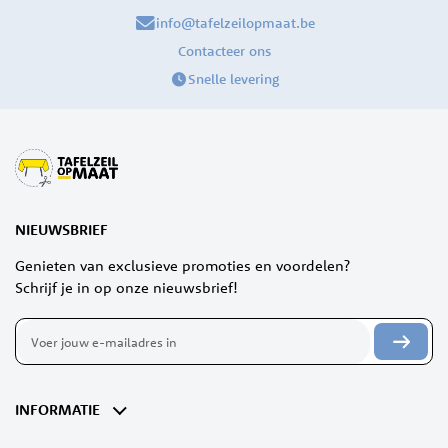
info@tafelzeilopmaat.be
Contacteer ons
Snelle levering
NIEUWSBRIEF
Genieten van exclusieve promoties en voordelen?
Schrijf je in op onze nieuwsbrief!
Abonneer
u
op
onze
nieuwsbrief
INFORMATIE